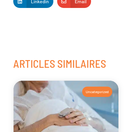
Linkedin
Email


ARTICLES SIMILAIRES
Uncategorized