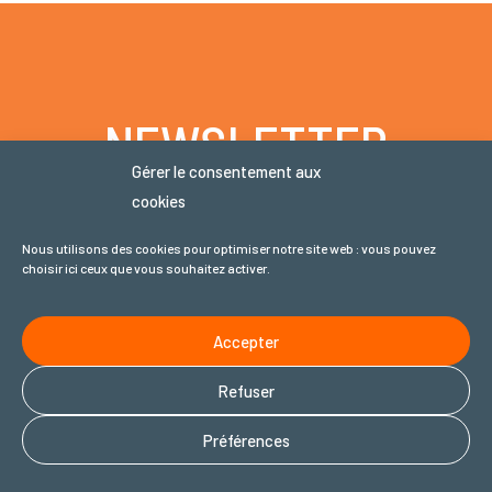
NEWSLETTER
Gérer le consentement aux
cookies
Nous utilisons des cookies pour optimiser notre site web : vous pouvez
choisir ici ceux que vous souhaitez activer.
NOUS SOUTENIR
Accepter
Voisins & Soins est une association à but
Refuser
non lucratif d’intérêt général, habilitée à
Préférences
recevoir des dons déductibles fiscalement.